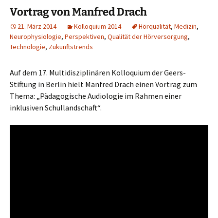
Vortrag von Manfred Drach
21. März 2014
Kolloquium 2014
Hörqualität
,
Medizin
,
Neurophysiologie
,
Perspektiven
,
Qualität der Hörversorgung
,
Technologie
,
Zukunftstrends
Auf dem 17. Multidisziplinären Kolloquium der Geers-
Stiftung in Berlin hielt Manfred Drach einen Vortrag zum
Thema: „Pädagogische Audiologie im Rahmen einer
inklusiven Schullandschaft“.