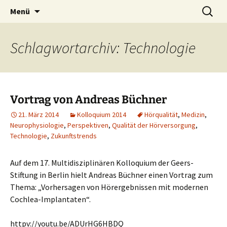
Zum
Suchen
KIND Hörstiftung
Menü
Inhalt
nach:
springen
Schlagwortarchiv: Technologie
Vortrag von Andreas Büchner
21. März 2014
Kolloquium 2014
Hörqualität
,
Medizin
,
Neurophysiologie
,
Perspektiven
,
Qualität der Hörversorgung
,
Technologie
,
Zukunftstrends
Auf dem 17. Multidisziplinären Kolloquium der Geers-
Stiftung in Berlin hielt Andreas Büchner einen Vortrag zum
Thema: „Vorhersagen von Hörergebnissen mit modernen
Cochlea-Implantaten“.
httpv://youtu.be/ADUrHG6HBDQ