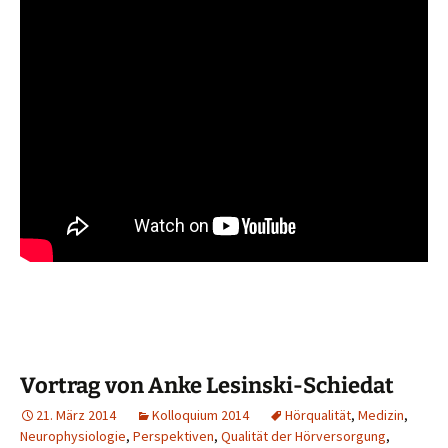
Vortrag von Anke Lesinski-Schiedat
21. März 2014
Kolloquium 2014
Hörqualität
,
Medizin
,
Neurophysiologie
,
Perspektiven
,
Qualität der Hörversorgung
,