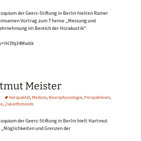
loquium der Geers-Stiftung in Berlin hielten Rainer
einsamen Vortrag zum Thema: „Messung und
ahrnehmung im Bereich der Hörakustik“.
?v=lH3Yq34Mwbk
rtmut Meister
Hörqualität
,
Medizin
,
Neurophysiologie
,
Perspektiven
,
ie
,
Zukunftstrends
loquium der Geers-Stiftung in Berlin hielt Hartmut
 „Möglichkeiten und Grenzen der