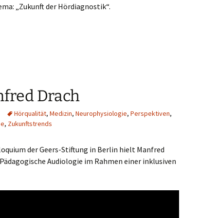
a: „Zukunft der Hördiagnostik“.
nfred Drach
Hörqualität
,
Medizin
,
Neurophysiologie
,
Perspektiven
,
ie
,
Zukunftstrends
loquium der Geers-Stiftung in Berlin hielt Manfred
Pädagogische Audiologie im Rahmen einer inklusiven