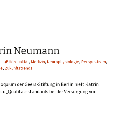
trin Neumann
Hörqualität
,
Medizin
,
Neurophysiologie
,
Perspektiven
,
ie
,
Zukunftstrends
loquium der Geers-Stiftung in Berlin hielt Katrin
: „Qualitätsstandards bei der Versorgung von