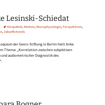
e Lesinski-Schiedat
Hörqualität
,
Medizin
,
Neurophysiologie
,
Perspektiven
,
ie
,
Zukunftstrends
loquium der Geers-Stiftung in Berlin hielt Anke
zum Thema: „Korrelation zwischen subjektiven
 und audiometrischer Diagnostik des
“.
rbara Bogner