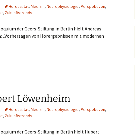
Hörqualität
,
Medizin
,
Neurophysiologie
,
Perspektiven
,
ie
,
Zukunftstrends
loquium der Geers-Stiftung in Berlin hielt Andreas
: „Vorhersagen von Hörergebnissen mit modernen
bert Löwenheim
Hörqualität
,
Medizin
,
Neurophysiologie
,
Perspektiven
,
ie
,
Zukunftstrends
loquium der Geers-Stiftung in Berlin hielt Hubert