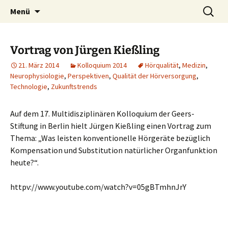
Zum
Suchen
KIND Hörstiftung
Menü
Inhalt
nach:
springen
Vortrag von Jürgen Kießling
21. März 2014
Kolloquium 2014
Hörqualität
,
Medizin
,
Neurophysiologie
,
Perspektiven
,
Qualität der Hörversorgung
,
Technologie
,
Zukunftstrends
Auf dem 17. Multidisziplinären Kolloquium der Geers-
Stiftung in Berlin hielt Jürgen Kießling einen Vortrag zum
Thema: „Was leisten konventionelle Hörgeräte bezüglich
Kompensation und Substitution natürlicher Organfunktion
heute?“.
httpv://www.youtube.com/watch?v=05gBTmhnJrY